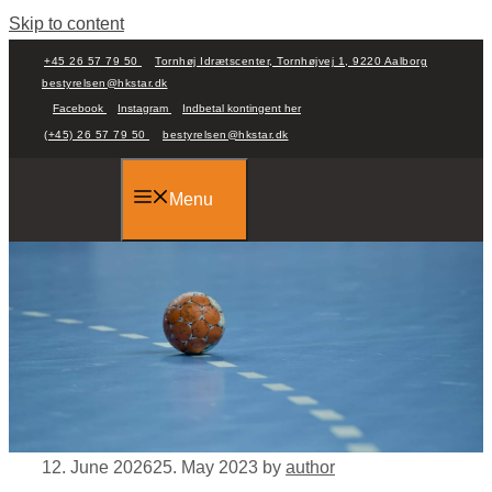
Skip to content
+45 26 57 79 50
Tornhøj Idrætscenter, Tornhøjvej 1, 9220 Aalborg
bestyrelsen@hkstar.dk
Facebook
Instagram
Indbetal kontingent her
(+45) 26 57 79 50
bestyrelsen@hkstar.dk
Menu
12. June 2026
25. May 2023
by
author