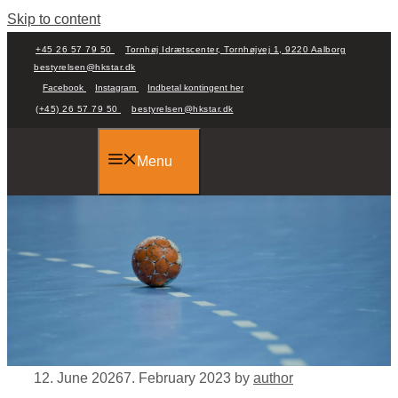
Skip to content
+45 26 57 79 50
Tornhøj Idrætscenter, Tornhøjvej 1, 9220 Aalborg
bestyrelsen@hkstar.dk
Facebook
Instagram
Indbetal kontingent her
(+45) 26 57 79 50
bestyrelsen@hkstar.dk
Menu
12. June 2026
7. February 2023
by
author